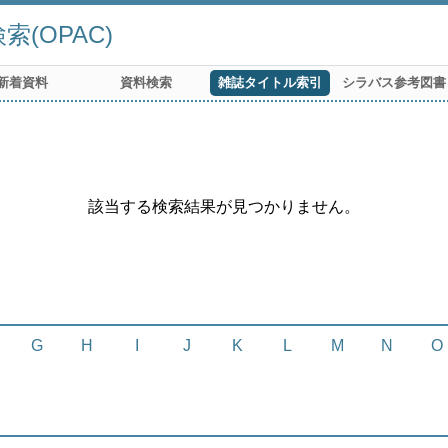
(OPAC)
新着資料
資料検索
雑誌タイトル索引
シラバス参考図書
該当する検索結果が見つかりません。
G
H
I
J
K
L
M
N
O