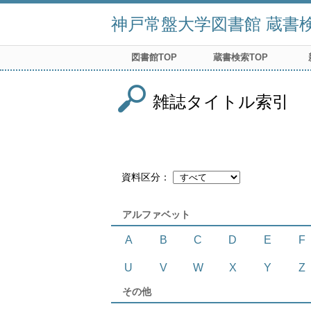
神戸常盤大学図書館 蔵書検索
図書館TOP
蔵書検索TOP
雑誌タイトル索引
資料区分
アルファベット
A
B
C
D
E
F
U
V
W
X
Y
Z
その他