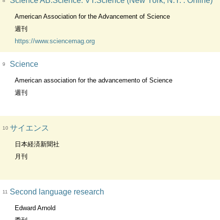
Science AB:Science. VT:Science (New York, N.Y. : Online)
8
American Association for the Advancement of Science
週刊
https://www.sciencemag.org
Science
9
American association for the advancemento of Science
週刊
サイエンス
10
日本経済新聞社
月刊
Second language research
11
Edward Arnold