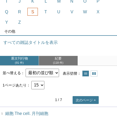
I
J
K
L
M
N
O
P
Q
R
S
T
U
V
W
X
Y
Z
その他
すべての雑誌タイトルを表示
逐次刊行物
紀要
91 件
118 件
並べ替える
表示切替
1ページあたり
1
/ 7
次のページ
細胞 The cell. 月刊細胞
1