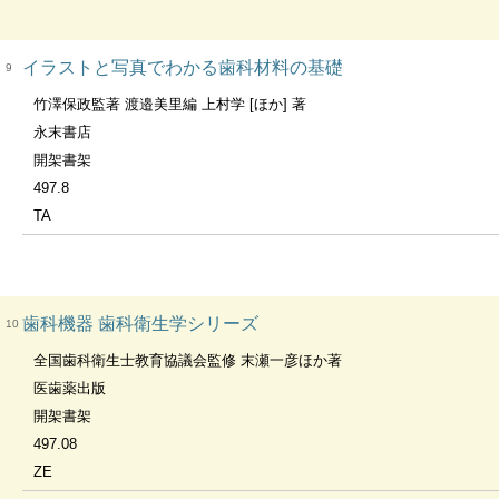
イラストと写真でわかる歯科材料の基礎
9
竹澤保政監著 渡邉美里編 上村学 [ほか] 著
永末書店
開架書架
497.8
TA
歯科機器 歯科衛生学シリーズ
10
全国歯科衛生士教育協議会監修 末瀬一彦ほか著
医歯薬出版
開架書架
497.08
ZE