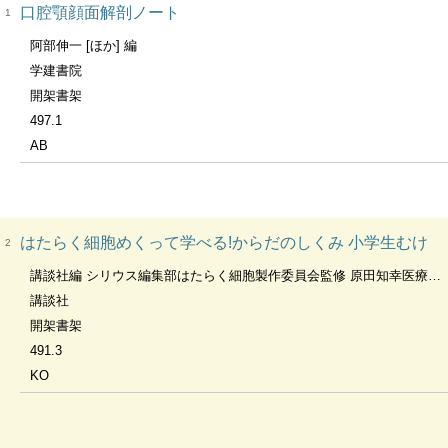
口腔顎顔面解剖ノート
1
阿部伸一 [ほか] 編
学建書院
開架書架
497.1
AB
はたらく細胞めくって学べる!からだのしくみ 小学生むけ
2
講談社編 シリウス編集部はたらく細胞製作委員会監修 原田知幸医療監修
講談社
開架書架
491.3
KO