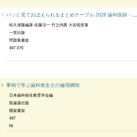
パッと見ておぼえられるまとめテーブル 2026 歯科医師・歯科衛生士国試対策ブック 衛生・公衆衛生・口腔衛生・社会福祉・関係法規
7
松久保隆編著 佐藤涼一 竹之内茜 大谷悦世著
一世出版
問題集書架
497.079
事例で学ぶ歯科衛生士の倫理綱領
8
日本歯科衛生教育学会編
医歯薬出版
開架書架
497
NI