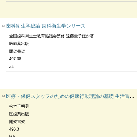
歯科衛生学総論 歯科衛生学シリーズ
13
全国歯科衛生士教育協議会監修 遠藤圭子ほか著
医歯薬出版
開架書架
497.08
ZE
医療・保健スタッフのための健康行動理論の基礎 生活習慣病を中心に
14
松本千明著
医歯薬出版
開架書架
498.3
MA