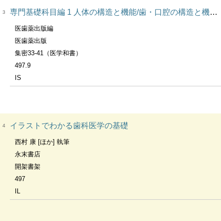
専門基礎科目編 1 人体の構造と機能/歯・口腔の構造と機能/疾病の成り立ち及び回復過程の促進 歯科衛生士書き込み式学習ノート
3
医歯薬出版編
医歯薬出版
集密33-41（医学和書）
497.9
IS
イラストでわかる歯科医学の基礎
4
西村 康 [ほか] 執筆
永末書店
開架書架
497
IL