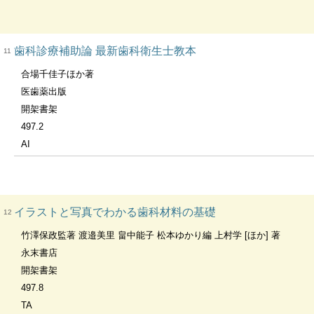
歯科診療補助論 最新歯科衛生士教本
11
合場千佳子ほか著
医歯薬出版
開架書架
497.2
AI
イラストと写真でわかる歯科材料の基礎
12
竹澤保政監著 渡邉美里 畠中能子 松本ゆかり編 上村学 [ほか] 著
永末書店
開架書架
497.8
TA