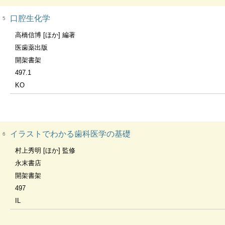
口腔生化学
5
高橋信博 [ほか] 編著
医歯薬出版
開架書架
497.1
KO
イラストでわかる歯科医学の基礎
6
村上秀明 [ほか] 監修
永末書店
開架書架
497
IL