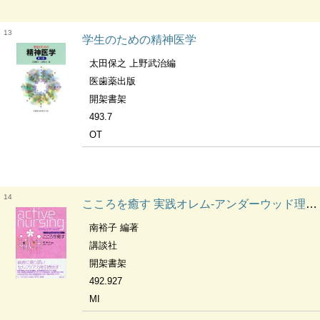
13
学生のための精神医学
太田保之 上野武治編
医歯薬出版
開架書架
493.7
OT
14
こころを癒す 実践オレム-アンダーウッド理論 アクティブ・ナーシング
南裕子 編著
講談社
開架書架
492.927
MI