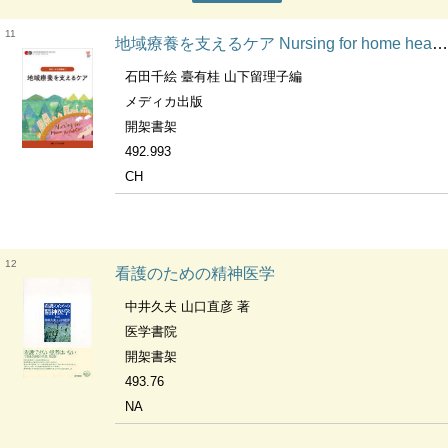
11
地域療養を支えるケア Nursing for home health care ナーシング・グラフィカ ; . 地域・在宅看護論||チイキ ザイタク カンゴロン ; 1
石田千絵 臺有桂 山下留理子編
メディカ出版
開架書架
492.993
CH
12
看護のための精神医学
中井久夫 山口直彦 著
医学書院
開架書架
493.76
NA