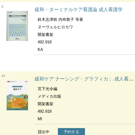
9
緩和・ターミナルケア看護論 成人看護学
鈴木志津枝 内布敦子 等著
ヌーヴェルヒロカワ
開架書架
492.918
KA
10
緩和ケア ナーシング・グラフィカ ; . 成人看護学||セイジン カンゴガク ; 6
宮下光令編
メディカ出版
開架書架
492.918
MI
貸出中
予約する