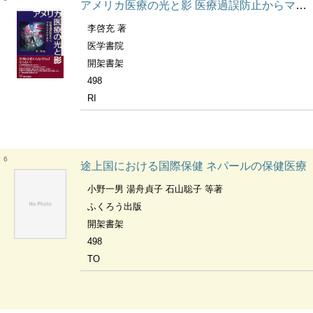
アメリカ医療の光と影 医療過誤防止からマネジドケアまで
李啓充 著
医学書院
開架書架
498
RI
6
途上国における国際保健 ネパールの保健医療
小野一男 湯舟貞子 石山聡子 等著
ふくろう出版
開架書架
498
TO