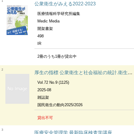
1
公衆衛生がみえる2022-2023
医療情報科学研究所編集
Medic Media
開架書架
498
IR
2冊のうち1冊が貸出中
2
厚生の指標 公衆衛生と社会福祉の統計.衛生と福祉と保険の統計.Journal of health and welfare statistics.国民衛生の動向.社会福祉の動向.保険と年金の動向.福祉と国民生活の動向.国民の福祉の動向.国民の生活と福祉の動向.少子化に関連する統計集
Vol.72 No.9 (1125)
2025-08
雑誌架
国民衛生の動向2025/2026
貸出不可
3
医療安全管理学 最新臨床検査学講座