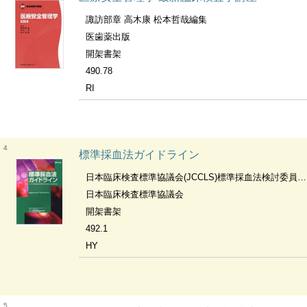
諏訪部章 高木康 松本哲哉編集
医歯薬出版
開架書架
490.78
RI
4
標準採血法ガイドライン
日本臨床検査標準協議会(JCCLS)標準採血法検討委員会 [編]
日本臨床検査標準協議会
開架書架
492.1
HY
5