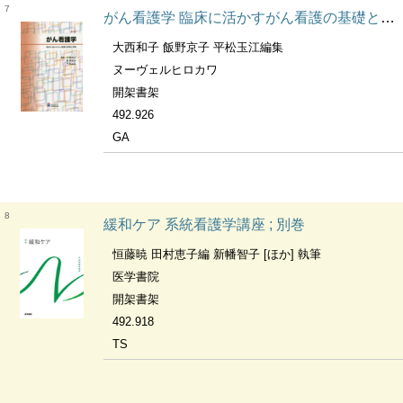
7
がん看護学 臨床に活かすがん看護の基礎と実践
大西和子 飯野京子 平松玉江編集
ヌーヴェルヒロカワ
開架書架
492.926
GA
8
緩和ケア 系統看護学講座 ; 別巻
恒藤暁 田村恵子編 新幡智子 [ほか] 執筆
医学書院
開架書架
492.918
TS