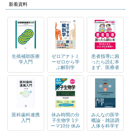
新着資料
生殖補助医療
ゼロアナトミ
患者指導に困
学入門
ーゼロから学
ったら読む本
ぶ解剖学
まず、医療者
が変わる動機
づけ面接
医科歯科連携
休み時間の分
みんなの医学
入門
子生物学 1テ
概論・雑談調
ーマ10分 休み
人体を科学す