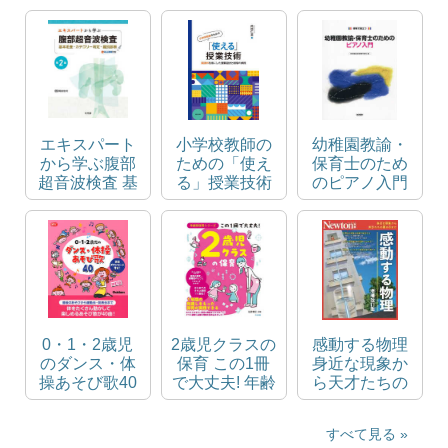
時間シリーズ
る
エキスパート
小学校教師の
幼稚園教諭・
から学ぶ腹部
ための「使え
保育士のため
超音波検査 基
る」授業技術
のピアノ入門
本走査・カテ
国語科を核に
現場で役立つ
ゴリー判定・
した授業設計
鑑別診断
と指導の実践
0・1・2歳児
2歳児クラスの
感動する物理
のダンス・体
保育 この1冊
身近な現象か
操あそび歌40
で大丈夫! 年齢
ら天才たちの
Gakken保育
別保育シリー
頭の中まで ニ
books
ズ
ュートン別冊
すべて見る
Newtonムック