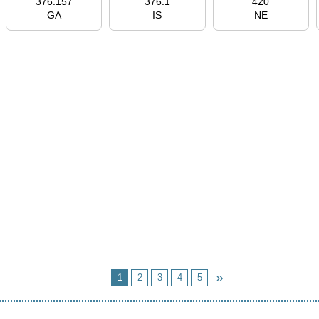
376.157
376.1
420
GA
IS
NE
1
2
3
4
5