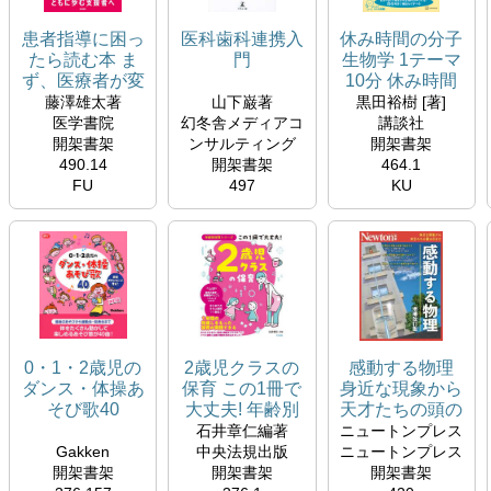
患者指導に困っ
医科歯科連携入
休み時間の分子
たら読む本 ま
門
生物学 1テーマ
ず、医療者が変
10分 休み時間
わる動機づけ面
シリーズ
藤澤雄太著
山下巌著
黒田裕樹 [著]
接
医学書院
幻冬舎メディアコ
講談社
開架書架
ンサルティング
開架書架
490.14
開架書架
464.1
FU
497
KU
YA
0・1・2歳児の
2歳児クラスの
感動する物理
ダンス・体操あ
保育 この1冊で
身近な現象から
そび歌40
大丈夫! 年齢別
天才たちの頭の
Gakken保育
保育シリーズ
中まで ニュー
石井章仁編著
ニュートンプレス
books
トン別冊
Gakken
中央法規出版
ニュートンプレス
Newtonムック
開架書架
開架書架
開架書架