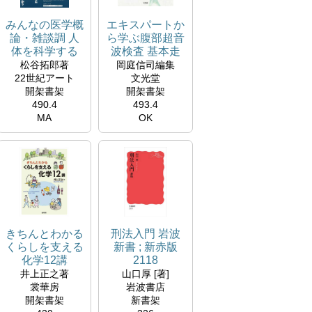
みんなの医学概
エキスパートか
論・雑談調 人
ら学ぶ腹部超音
体を科学する
波検査 基本走
査・カテゴリー
松谷拓郎著
岡庭信司編集
判定・鑑別診断
22世紀アート
文光堂
開架書架
開架書架
490.4
493.4
MA
OK
きちんとわかる
刑法入門 岩波
くらしを支える
新書 ; 新赤版
化学12講
2118
Chemistry
井上正之著
山口厚 [著]
supporting daily
裳華房
岩波書店
life
開架書架
新書架