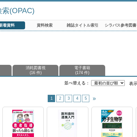
(OPAC)
新着資料
資料検索
雑誌タイトル索引
シラバス参考図書
消耗図書視
電子書籍
16 件
174 件
並べ替える
表
1
2
3
4
5