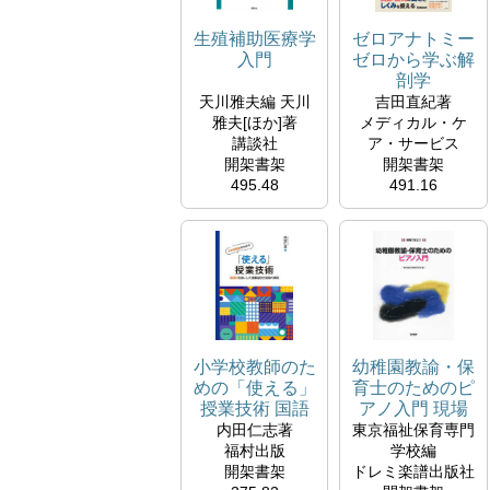
生殖補助医療学
ゼロアナトミー
入門
ゼロから学ぶ解
剖学
天川雅夫編 天川
吉田直紀著
雅夫[ほか]著
メディカル・ケ
講談社
ア・サービス
開架書架
開架書架
495.48
491.16
AM
YO
小学校教師のた
幼稚園教諭・保
めの「使える」
育士のためのピ
授業技術 国語
アノ入門 現場
科を核にした授
で役立つ
内田仁志著
東京福祉保育専門
業設計と指導の
福村出版
学校編
実践
開架書架
ドレミ楽譜出版社