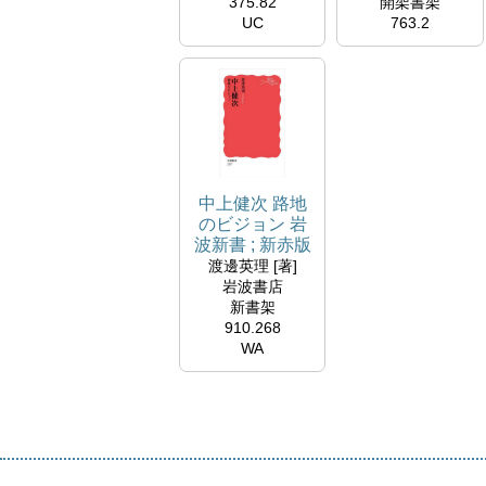
375.82
開架書架
UC
763.2
TO
中上健次 路地
のビジョン 岩
波新書 ; 新赤版
2117
渡邊英理 [著]
岩波書店
新書架
910.268
WA