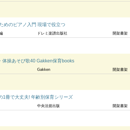
ためのピアノ入門 現場で役立つ
編
ドレミ楽譜出版社
開架書架
操あそび歌40 Gakken保育books
Gakken
開架書架
の1冊で大丈夫! 年齢別保育シリーズ
中央法規出版
開架書架