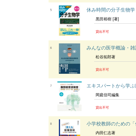
休み時間の分子生物学 
5
黒田裕樹 [著]
貸出不可
みんなの医学概論・雑
6
松谷拓郎著
貸出不可
エキスパートから学ぶ
7
岡庭信司編集
貸出不可
小学校教師のための「
8
内田仁志著