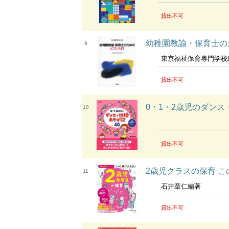
貸出不可
幼稚園教諭・保育士の
9
東京福祉保育専門学校
貸出不可
0・1・2歳児のダンス・体
10
貸出不可
2歳児クラスの保育 こ
11
石井章仁編著
貸出不可