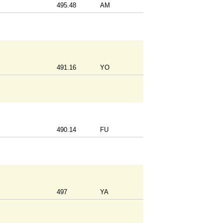
495.48
AM
491.16
YO
490.14
FU
497
YA