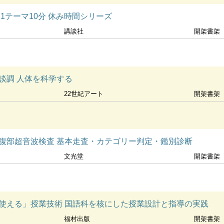
1テーマ10分 休み時間シリーズ
講談社
開架書架
談調 人体を科学する
22世紀アート
開架書架
腹部超音波検査 基本走査・カテゴリー判定・鑑別診断
文光堂
開架書架
使える」授業技術 国語科を核にした授業設計と指導の実践
福村出版
開架書架