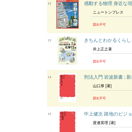
感動する物理 身近な現
12
ニュートンプレス
貸出不可
きちんとわかるくらしを支える化学
13
井上正之著
貸出不可
刑法入門 岩波新書 ; 新赤
14
山口厚 [著]
貸出不可
中上健次 路地のビジョン 
15
渡邊英理 [著]