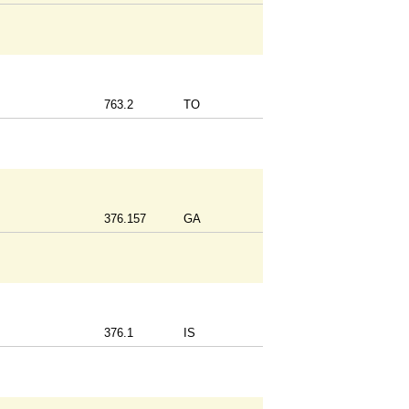
763.2
TO
376.157
GA
376.1
IS