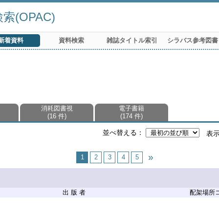
(OPAC)
新着資料
資料検索
雑誌タイトル索引
シラバス参考図書
消耗図書視
電子書籍
16 件
174 件
並べ替える
表
1
2
3
4
5
出 版 者
配架場所