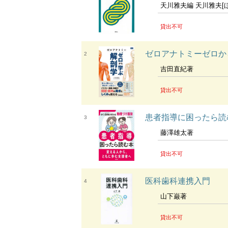
天川雅夫編 天川雅夫[
貸出不可
ゼロアナトミーゼロか
2
吉田直紀著
貸出不可
患者指導に困ったら読
3
藤澤雄太著
貸出不可
医科歯科連携入門
4
山下巌著
貸出不可