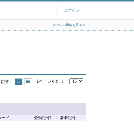
ログイン
すべての機能を見る≫
1ページあたり
示切替
コード
分類記号1
著者記号