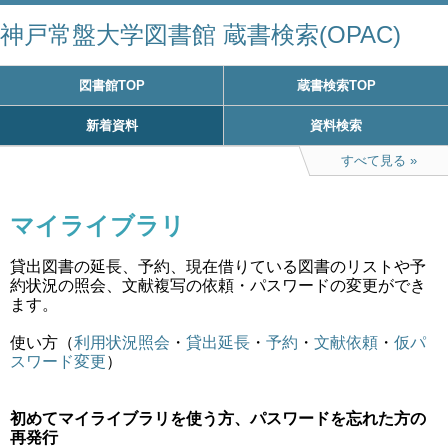
神戸常盤大学図書館 蔵書検索(OPAC)
図書館TOP
蔵書検索TOP
新着資料
資料検索
すべて見る
マイライブラリ
貸出図書の延長、予約、現在借りている図書のリストや予
約状況の照会、文献複写の依頼・パスワードの変更ができ
ます。
使い方（
利用状況照会
・
貸出延長
・
予約
・
文献依頼
・
仮パ
スワード変更
）
初めてマイライブラリを使う方、パスワードを忘れた方の
再発行