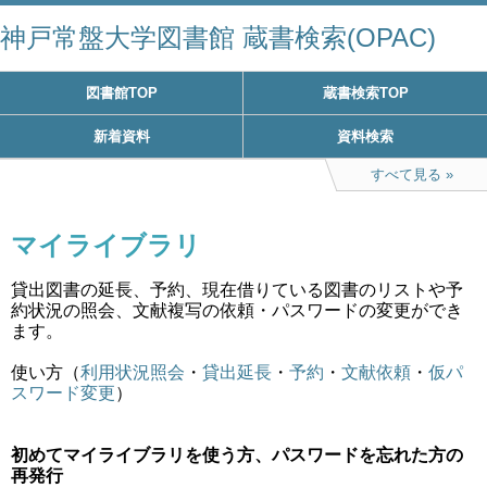
神戸常盤大学図書館 蔵書検索(OPAC)
図書館TOP
蔵書検索TOP
新着資料
資料検索
すべて見る
マイライブラリ
貸出図書の延長、予約、現在借りている図書のリストや予
約状況の照会、文献複写の依頼・パスワードの変更ができ
ます。
使い方（
利用状況照会
・
貸出延長
・
予約
・
文献依頼
・
仮パ
スワード変更
）
初めてマイライブラリを使う方、パスワードを忘れた方の
再発行