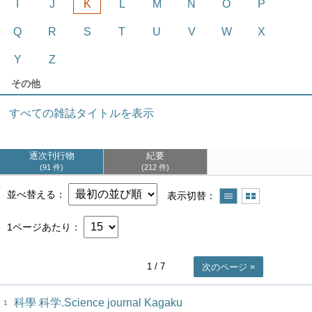
I
J
K
L
M
N
O
P
Q
R
S
T
U
V
W
X
Y
Z
その他
すべての雑誌タイトルを表示
逐次刊行物
紀要
91 件
212 件
並べ替える
表示切替
1ページあたり
1
/ 7
次のページ
科學 科学.Science journal Kagaku
1