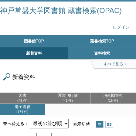
神戸常盤大学図書館 蔵書検索(OPAC)
ログイン
図書館TOP
蔵書検索TOP
新着資料
資料検索
すべて見る
新着資料
図書
逐次刊行物
消耗図書視
48 件
43 件
16 件
電子書籍
174 件
並べ替える
表示切替