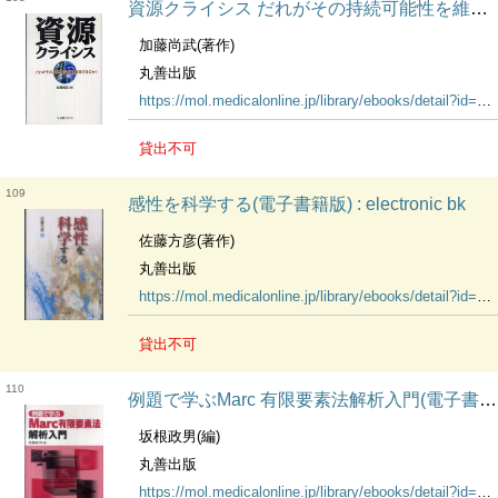
資源クライシス だれがその持続可能性を維持するのか？(電子書籍版) : electronic bk
加藤尚武(著作)
丸善出版
https://mol.medicalonline.jp/library/ebooks/detail?id=14685
貸出不可
109
感性を科学する(電子書籍版) : electronic bk
佐藤方彦(著作)
丸善出版
https://mol.medicalonline.jp/library/ebooks/detail?id=14663
貸出不可
110
例題で学ぶMarc 有限要素法解析入門(電子書籍版) : electronic bk
坂根政男(編)
丸善出版
https://mol.medicalonline.jp/library/ebooks/detail?id=14662