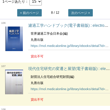
1ページあたり
8
/ 12
前のページ
次のページ
106
濾過工学ハンドブック(電子書籍版) : electronic bk
世界濾過工学会日本会(編)
丸善出版
https://mol.medicalonline.jp/library/ebooks/detail?id=14664
貸出不可
107
現代住宅研究の変遷と展望(電子書籍版) : electronic bk
財団法人住宅総合研究財団(編)
丸善出版
https://mol.medicalonline.jp/library/ebooks/detail?id=14742
貸出不可
108