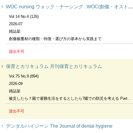
WOC nursing ウォック・ナーシング : WOC(創傷・オストミー・失禁)予防・治療・ケア
5
Vol.14 No.4 (126)
2026-07
雑誌架
創傷被覆材の種類・特徴・選び方の基本から実践まで
貸出不可
保育とカリキュラム 月刊保育とカリキュラム
6
Vol.75 No.9 (894)
2026-09
雑誌架
被災したら？園で避難生活をするとしたら?園での防災を考える Part1 園での避難生活に備えよう! Part2 防災への取り組み事例を見てみよう!】
貸出不可
デンタルハイジーン The Journal of dental hygiene
7