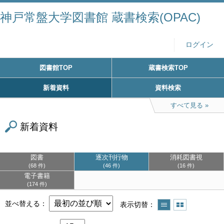
神戸常盤大学図書館 蔵書検索(OPAC)
ログイン
図書館TOP
蔵書検索TOP
新着資料
資料検索
すべて見る
新着資料
図書
逐次刊行物
消耗図書視
68 件
46 件
16 件
電子書籍
174 件
並べ替える
表示切替