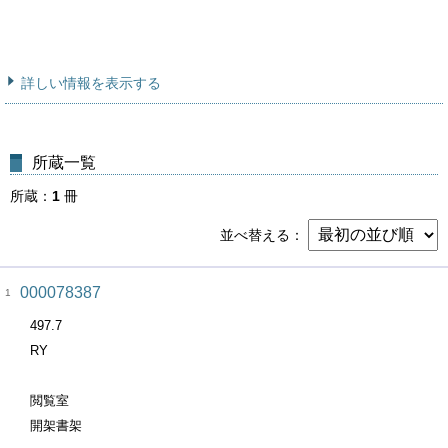
詳しい情報を表示する
所蔵一覧
所蔵
1
冊
並べ替える
000078387
1
497.7
RY
閲覧室
開架書架