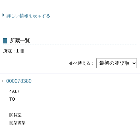
詳しい情報を表示する
所蔵一覧
所蔵
1
冊
並べ替える
000078380
1
493.7
TO
閲覧室
開架書架