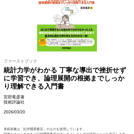
ファーストブック
統計力学がわかる 丁寧な導出で挫折せず
に学習でき、論理展開の根拠までしっか
り理解できる入門書
宮田竜彦著
技術評論社
2026/03/20
表紙画像は「紀伊國屋書店」のものを使用しています。