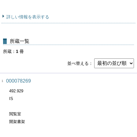
詳しい情報を表示する
所蔵一覧
所蔵
1
冊
並べ替える
000078269
1
492.929
IS
閲覧室
開架書架