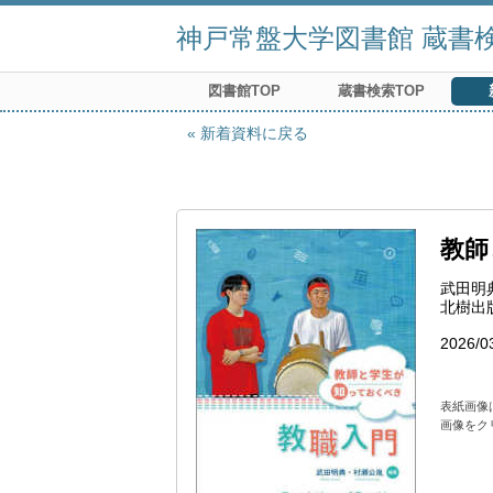
神戸常盤大学図書館 蔵書検索
図書館TOP
蔵書検索TOP
新着資料に戻る
教師
武田明
北樹出
2026/0
表紙画像
画像をク