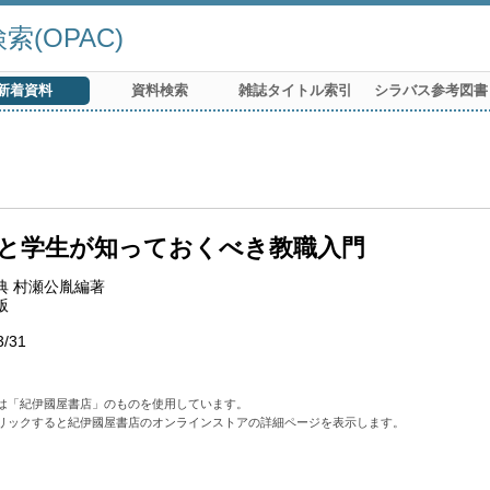
(OPAC)
新着資料
資料検索
雑誌タイトル索引
シラバス参考図書
と学生が知っておくべき教職入門
典 村瀬公胤編著
版
3/31
は「紀伊國屋書店」のものを使用しています。
リックすると紀伊國屋書店のオンラインストアの詳細ページを表示します。