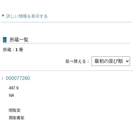
詳しい情報を表示する
所蔵一覧
所蔵
1
冊
並べ替える
000077260
1
497.9
NA
閲覧室
開架書架