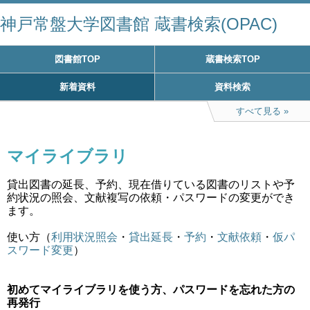
神戸常盤大学図書館 蔵書検索(OPAC)
図書館TOP
蔵書検索TOP
新着資料
資料検索
すべて見る
マイライブラリ
貸出図書の延長、予約、現在借りている図書のリストや予
約状況の照会、文献複写の依頼・パスワードの変更ができ
ます。
使い方（
利用状況照会
・
貸出延長
・
予約
・
文献依頼
・
仮パ
スワード変更
）
初めてマイライブラリを使う方、パスワードを忘れた方の
再発行