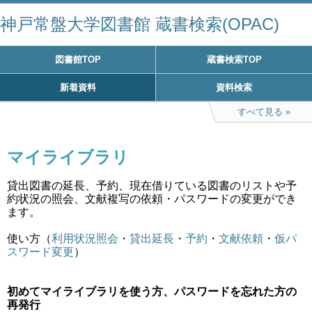
神戸常盤大学図書館 蔵書検索(OPAC)
図書館TOP
蔵書検索TOP
新着資料
資料検索
すべて見る
マイライブラリ
貸出図書の延長、予約、現在借りている図書のリストや予
約状況の照会、文献複写の依頼・パスワードの変更ができ
ます。
使い方（
利用状況照会
・
貸出延長
・
予約
・
文献依頼
・
仮パ
スワード変更
）
初めてマイライブラリを使う方、パスワードを忘れた方の
再発行