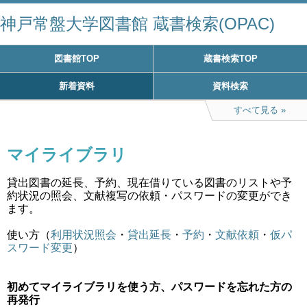
神戸常盤大学図書館 蔵書検索(OPAC)
図書館TOP
蔵書検索TOP
新着資料
資料検索
すべて見る
マイライブラリ
貸出図書の延長、予約、現在借りている図書のリストや予
約状況の照会、文献複写の依頼・パスワードの変更ができ
ます。
使い方（
利用状況照会
・
貸出延長
・
予約
・
文献依頼
・
仮パ
スワード変更
）
初めてマイライブラリを使う方、パスワードを忘れた方の
再発行