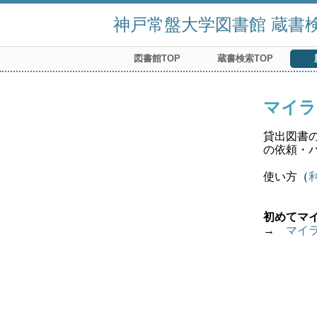
神戸常盤大学図書館 蔵書検索
図書館TOP
蔵書検索TOP
マイラ
貸出図書
の依頼・
使い方（
初めてマ
→　
マイ