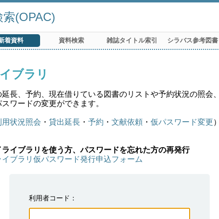
(OPAC)
新着資料
資料検索
雑誌タイトル索引
シラバス参考図書
イブラリ
の延長、予約、現在借りている図書のリストや予約状況の照会
パスワードの変更ができます。
利用状況照会
・
貸出延長
・
予約
・
文献依頼
・
仮パスワード変更
イライブラリを使う方、パスワードを忘れた方の再発行
ライブラリ仮パスワード発行申込フォーム
利用者コード