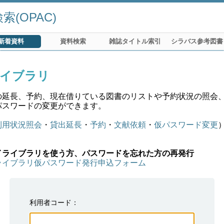
(OPAC)
新着資料
資料検索
雑誌タイトル索引
シラバス参考図書
イブラリ
の延長、予約、現在借りている図書のリストや予約状況の照会
パスワードの変更ができます。
利用状況照会
・
貸出延長
・
予約
・
文献依頼
・
仮パスワード変更
イライブラリを使う方、パスワードを忘れた方の再発行
ライブラリ仮パスワード発行申込フォーム
利用者コード