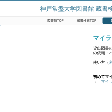
神戸常盤大学図書館 蔵書検索
図書館TOP
蔵書検索TOP
マイラ
貸出図書
の依頼・
使い方（
初めてマ
→　
マイ