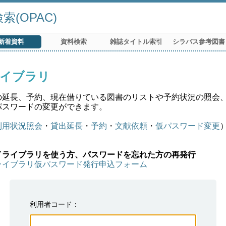
(OPAC)
新着資料
資料検索
雑誌タイトル索引
シラバス参考図書
イブラリ
の延長、予約、現在借りている図書のリストや予約状況の照会
パスワードの変更ができます。
利用状況照会
・
貸出延長
・
予約
・
文献依頼
・
仮パスワード変更
イライブラリを使う方、パスワードを忘れた方の再発行
ライブラリ仮パスワード発行申込フォーム
利用者コード