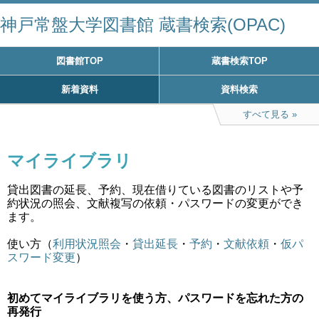
神戸常盤大学図書館 蔵書検索(OPAC)
図書館TOP
蔵書検索TOP
新着資料
資料検索
すべて見る
マイライブラリ
貸出図書の延長、予約、現在借りている図書のリストや予
約状況の照会、文献複写の依頼・パスワードの変更ができ
ます。
使い方（
利用状況照会
・
貸出延長
・
予約
・
文献依頼
・
仮パ
スワード変更
）
初めてマイライブラリを使う方、パスワードを忘れた方の
再発行