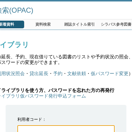
(OPAC)
新着資料
資料検索
雑誌タイトル索引
シラバス参考図書
イブラリ
の延長、予約、現在借りている図書のリストや予約状況の照会
パスワードの変更ができます。
利用状況照会
・
貸出延長
・
予約
・
文献依頼
・
仮パスワード変更
イライブラリを使う方、パスワードを忘れた方の再発行
ライブラリ仮パスワード発行申込フォーム
利用者コード