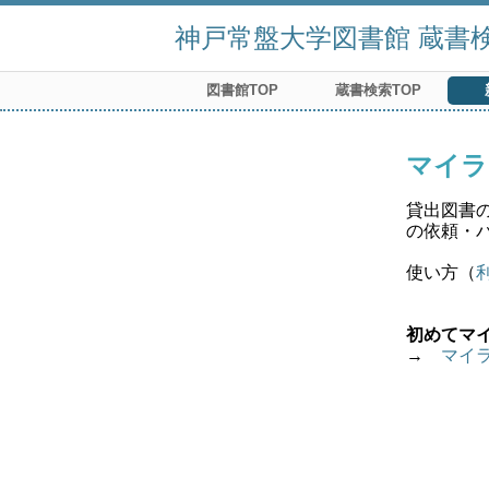
神戸常盤大学図書館 蔵書検索
図書館TOP
蔵書検索TOP
マイラ
貸出図書
の依頼・
使い方（
初めてマ
→　
マイ