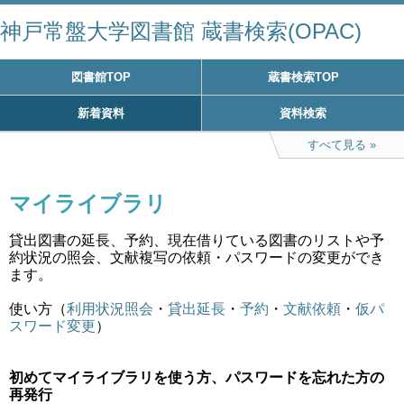
神戸常盤大学図書館 蔵書検索(OPAC)
図書館TOP
蔵書検索TOP
新着資料
資料検索
すべて見る
マイライブラリ
貸出図書の延長、予約、現在借りている図書のリストや予
約状況の照会、文献複写の依頼・パスワードの変更ができ
ます。
使い方（
利用状況照会
・
貸出延長
・
予約
・
文献依頼
・
仮パ
スワード変更
）
初めてマイライブラリを使う方、パスワードを忘れた方の
再発行