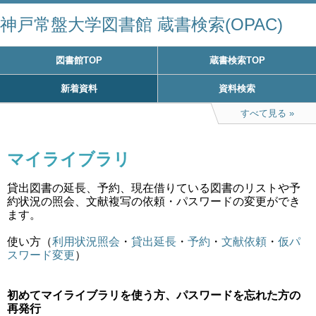
神戸常盤大学図書館 蔵書検索(OPAC)
図書館TOP
蔵書検索TOP
新着資料
資料検索
すべて見る
マイライブラリ
貸出図書の延長、予約、現在借りている図書のリストや予
約状況の照会、文献複写の依頼・パスワードの変更ができ
ます。
使い方（
利用状況照会
・
貸出延長
・
予約
・
文献依頼
・
仮パ
スワード変更
）
初めてマイライブラリを使う方、パスワードを忘れた方の
再発行