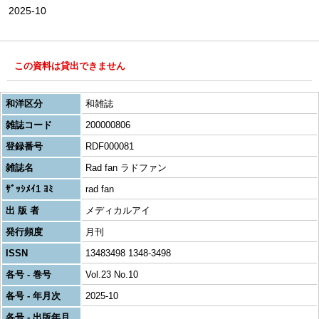
2025-10
この資料は貸出できません
和洋区分
和雑誌
雑誌コード
200000806
登録番号
RDF000081
雑誌名
Rad fan ラドファン
ｻﾞｯｼﾒｲ1 ﾖﾐ
rad fan
出 版 者
メディカルアイ
発行頻度
月刊
ISSN
13483498 1348-3498
各号 - 巻号
Vol.23 No.10
各号 - 年月次
2025-10
各号 - 出版年月