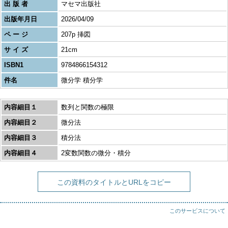
出 版 者
マセマ出版社
出版年月日
2026/04/09
ペ ー ジ
207p 挿図
サ イ ズ
21cm
ISBN1
9784866154312
件名
微分学 積分学
内容細目１
数列と関数の極限
内容細目２
微分法
内容細目３
積分法
内容細目４
2変数関数の微分・積分
この資料のタイトルとURLをコピー
このサービスについて