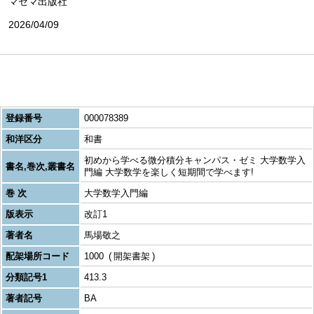
マセマ出版社
2026/04/09
登録番号
000078389
和洋区分
和書
初めから学べる微分積分キャンパス・ゼミ 大学数学入
書名,巻次,叢書名
門編 大学数学を楽しく短期間で学べます!
巻 次
大学数学入門編
版表示
改訂1
著者名
馬場敬之
配架場所コード
1000
開架書架
分類記号1
413.3
著者記号
BA