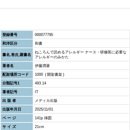
登録番号
000077795
和洋区分
和書
ねころんで読めるアレルギー ナース・研修医に必要な
書名,巻次,叢書名
アレルギーのみかた
著者名
伊藤潤著
配架場所コード
1000
開架書架
分類記号1
493.14
著者記号
IT
出 版 者
メディカ出版
出版年月日
2025/11/01
ペ ー ジ
141p 挿図
サ イ ズ
21cm