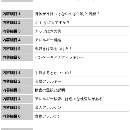
内容細目１
身体がうけつけないのは牛乳？ 乳糖？
内容細目２
え？ なに人ですか？
内容細目３
ナッツは木の実
内容細目４
アレルギー科編
内容細目５
魚好きは気をつけろ！
内容細目６
パンケーキアナフィラキシー
内容細目１
手袋するとかい～の！
内容細目２
金属アレルギー
内容細目３
検査の選択と説明
内容細目４
アレルギー検査には色々な検査法がある
内容細目５
吸入アレルゲン
内容細目６
食物アレルゲン