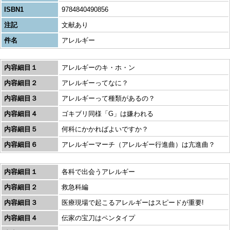
ISBN1
9784840490856
注記
文献あり
件名
アレルギー
内容細目１
アレルギーのキ・ホ・ン
内容細目２
アレルギーってなに？
内容細目３
アレルギーって種類があるの？
内容細目４
ゴキブリ同様「G」は嫌われる
内容細目５
何科にかかればよいですか？
内容細目６
アレルギーマーチ（アレルギー行進曲）は亢進曲？
内容細目１
各科で出会うアレルギー
内容細目２
救急科編
内容細目３
医療現場で起こるアレルギーはスピードが重要!
内容細目４
伝家の宝刀はペンタイプ