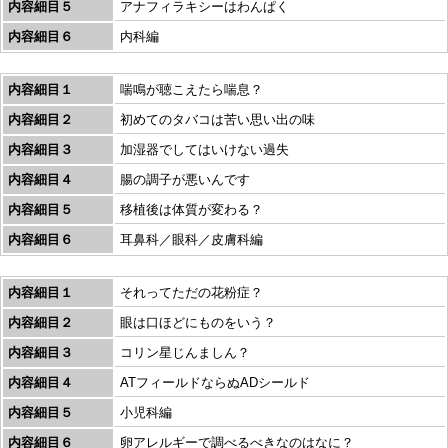
内容細目５
アナフィラキシーはわんぱく
内容細目６
内科編
内容細目１
喘鳴が聴こえたら喘息？
内容細目２
初めてのタバコは苦い思い出の味
内容細目３
加湿器でしてはいけない過失
内容細目４
腸の調子が悪いんです
内容細目５
移植後は体質が変わる？
内容細目６
耳鼻科／眼科／皮膚科編
内容細目１
それってただの花粉症？
内容細目２
眼は口ほどにものをいう？
内容細目３
コリン星じんましん？
内容細目４
ATフィールドならぬADシールド
内容細目５
小児科編
内容細目６
卵アレルギーで調べるべきなのはなに？