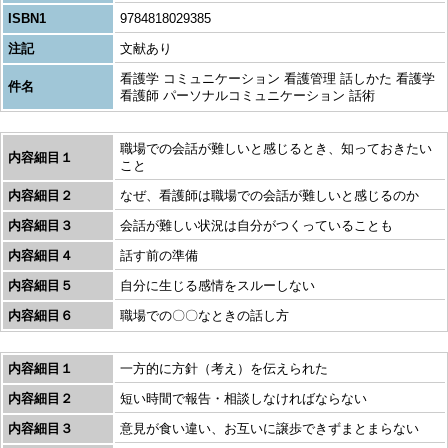
ISBN1
9784818029385
注記
文献あり
看護学 コミュニケーション 看護管理 話しかた 看護学
件名
看護師 パーソナルコミュニケーション 話術
職場での会話が難しいと感じるとき、知っておきたい
内容細目１
こと
内容細目２
なぜ、看護師は職場での会話が難しいと感じるのか
内容細目３
会話が難しい状況は自分がつくっていることも
内容細目４
話す前の準備
内容細目５
自分に生じる感情をスルーしない
内容細目６
職場での〇〇なときの話し方
内容細目１
一方的に方針（考え）を伝えられた
内容細目２
短い時間で報告・相談しなければならない
内容細目３
意見が食い違い、お互いに譲歩できずまとまらない