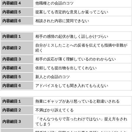
内容細目４
他職種との会話のコツ
内容細目５
提案しても否定的な意見しか返ってこない
内容細目６
相談された内容に賛同できない
内容細目１
相手の感情の起伏が激しく話しかけづらい
自分がミスしたことへの反省を伝えても指摘や非難が
内容細目２
続く
内容細目３
相手の反応が薄く理解しているのかわからない
内容細目４
依頼しても提出物を出してくれない
内容細目５
新人との会話のコツ
内容細目６
アドバイスをしても聞き入れてもらえない
内容細目１
熱量にギャップがあり怒っていると勘違いされる
内容細目２
不満ばかり訴えてくる
「そんなつもりで言ったわけではない」捉え方をされ
内容細目３
てしまう