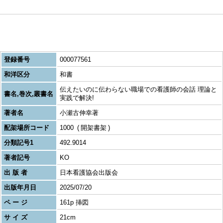
登録番号
000077561
和洋区分
和書
伝えたいのに伝わらない職場での看護師の会話 理論と
書名,巻次,叢書名
実践で解決!
著者名
小瀬古伸幸著
配架場所コード
1000
開架書架
分類記号1
492.9014
著者記号
KO
出 版 者
日本看護協会出版会
出版年月日
2025/07/20
ペ ー ジ
161p 挿図
サ イ ズ
21cm