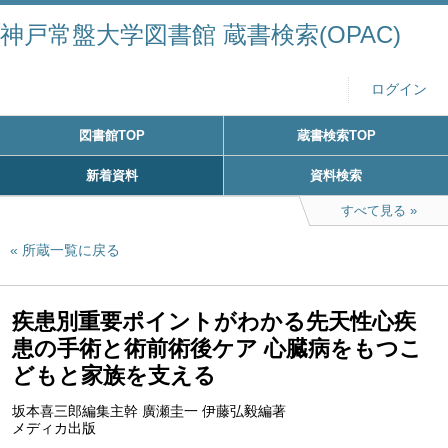
神戸常盤大学図書館 蔵書検索(OPAC)
ログイン
図書館TOP
蔵書検索TOP
新着資料
資料検索
すべて見る
所蔵一覧に戻る
疾患別重要ポイントがわかる先天性心疾
患の手術と術前術後ケア 心臓病をもつこ
どもと家族を支える
坂本喜三郎編集主幹 廣瀬圭一 伊藤弘毅編著
メディカ出版