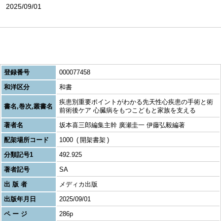
2025/09/01
登録番号
000077458
和洋区分
和書
疾患別重要ポイントがわかる先天性心疾患の手術と術
書名,巻次,叢書名
前術後ケア 心臓病をもつこどもと家族を支える
著者名
坂本喜三郎編集主幹 廣瀬圭一 伊藤弘毅編著
配架場所コード
1000
開架書架
分類記号1
492.925
著者記号
SA
出 版 者
メディカ出版
出版年月日
2025/09/01
ペ ー ジ
286p