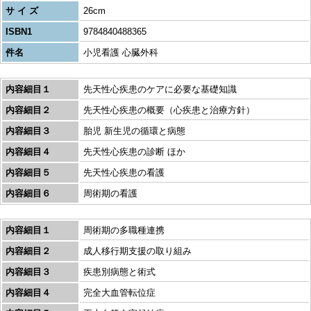
サ イ ズ
26cm
ISBN1
9784840488365
件名
小児看護 心臓外科
内容細目１
先天性心疾患のケアに必要な基礎知識
内容細目２
先天性心疾患の概要（心疾患と治療方針）
内容細目３
胎児 新生児の循環と病態
内容細目４
先天性心疾患の診断 ほか
内容細目５
先天性心疾患の看護
内容細目６
周術期の看護
内容細目１
周術期の多職種連携
内容細目２
成人移行期支援の取り組み
内容細目３
疾患別病態と術式
内容細目４
完全大血管転位症