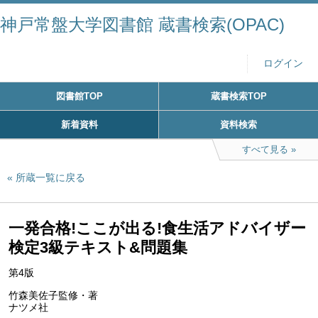
神戸常盤大学図書館 蔵書検索(OPAC)
ログイン
図書館TOP
蔵書検索TOP
新着資料
資料検索
すべて見る
所蔵一覧に戻る
一発合格!ここが出る!食生活アドバイザー
検定3級テキスト&問題集
第4版
竹森美佐子監修・著
ナツメ社