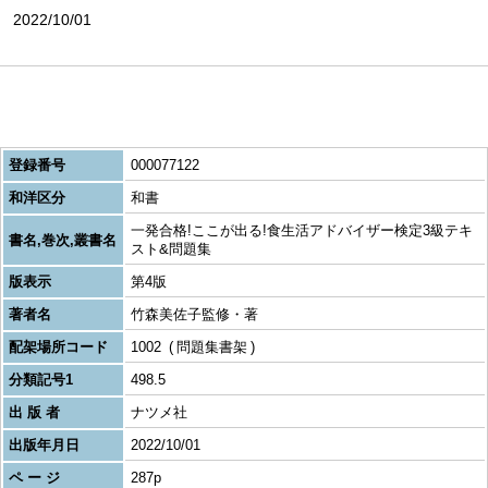
2022/10/01
登録番号
000077122
和洋区分
和書
一発合格!ここが出る!食生活アドバイザー検定3級テキ
書名,巻次,叢書名
スト&問題集
版表示
第4版
著者名
竹森美佐子監修・著
配架場所コード
1002
問題集書架
分類記号1
498.5
出 版 者
ナツメ社
出版年月日
2022/10/01
ペ ー ジ
287p