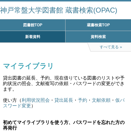
神戸常盤大学図書館 蔵書検索(OPAC)
図書館TOP
蔵書検索TOP
新着資料
資料検索
すべて見る
マイライブラリ
貸出図書の延長、予約、現在借りている図書のリストや予
約状況の照会、文献複写の依頼・パスワードの変更ができ
ます。
使い方（
利用状況照会
・
貸出延長
・
予約
・
文献依頼
・
仮パ
スワード変更
）
初めてマイライブラリを使う方、パスワードを忘れた方の
再発行