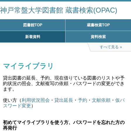
神戸常盤大学図書館 蔵書検索(OPAC)
図書館TOP
蔵書検索TOP
新着資料
資料検索
すべて見る
マイライブラリ
貸出図書の延長、予約、現在借りている図書のリストや予
約状況の照会、文献複写の依頼・パスワードの変更ができ
ます。
使い方（
利用状況照会
・
貸出延長
・
予約
・
文献依頼
・
仮パ
スワード変更
）
初めてマイライブラリを使う方、パスワードを忘れた方の
再発行