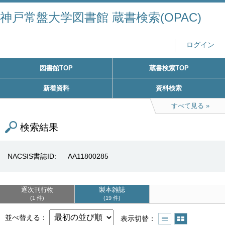
神戸常盤大学図書館 蔵書検索(OPAC)
ログイン
図書館TOP
蔵書検索TOP
新着資料
資料検索
すべて見る
検索結果
NACSIS書誌ID
AA11800285
逐次刊行物
製本雑誌
1 件
19 件
並べ替える
表示切替