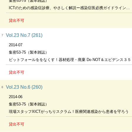
集密53-75（製本雑誌）
ICTのための感染症診療、やさしく解説ー感染症医必携ガイドラインの読みドコロ＆勘ドコロ
貸出不可
Vol.23 No.7 (261)
7
2014-07
集密53-75（製本雑誌）
ピットフォールををなくす！器材処理・廃棄 Do NOT＆エビデンス３５
貸出不可
Vol.23 No.6 (260)
8
2014-06
集密53-75（製本雑誌）
現場スタッフXICTがっちりスクラム！医療関連感染から患者を守ろう
貸出不可