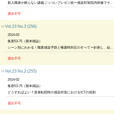
新入職者が眠らない講義ごっついプレゼン術ー感染対策院内研修でそのまま使える便利教材つきー
貸出不可
Vol.23 No.3 (256)
12
2014-03
集密53-75（製本雑誌）
シーン別にわかる！職業感染予防と曝露時対応のすべてー針刺し、結核、流行性ウイルス疾患、曝露関係ー
貸出不可
Vol.23 No.2 (255)
13
2014-02
集密53-75（製本雑誌）
どうすればよい？患者転院時の感染対策におけるICTの役割
貸出不可