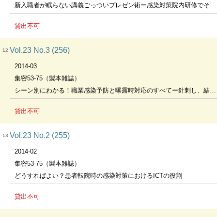
新入職者が眠らない講義ごっついプレゼン術ー感染対策院内研修でそのまま使える便利教材つきー
貸出不可
Vol.23 No.3 (256)
12
2014-03
集密53-75（製本雑誌）
シーン別にわかる！職業感染予防と曝露時対応のすべてー針刺し、結核、流行性ウイルス疾患、曝露関係ー
貸出不可
Vol.23 No.2 (255)
13
2014-02
集密53-75（製本雑誌）
どうすればよい？患者転院時の感染対策におけるICTの役割
貸出不可