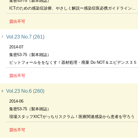
集密53-75（製本雑誌）
ICTのための感染症診療、やさしく解説ー感染症医必携ガイドラインの読みドコロ＆勘ドコロ
貸出不可
Vol.23 No.7 (261)
7
2014-07
集密53-75（製本雑誌）
ピットフォールををなくす！器材処理・廃棄 Do NOT＆エビデンス３５
貸出不可
Vol.23 No.6 (260)
8
2014-06
集密53-75（製本雑誌）
現場スタッフXICTがっちりスクラム！医療関連感染から患者を守ろう
貸出不可