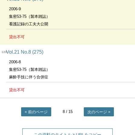
2006-9
集密53-75（製本雑誌）
看護記録の工夫大公開
貸出不可
Vol.21 No.8 (275)
120
2006-8
集密53-75（製本雑誌）
麻酔手技に伴う合併症
貸出不可
8
/ 15
前のページ
次のページ
この資料のタイトルとURLをコピー