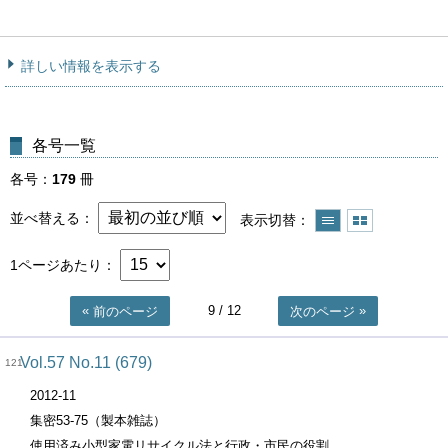
詳しい情報を表示する
各号一覧
各号
179
冊
並べ替える
表示切替
1ページあたり
9
/ 12
前のページ
次のページ
Vol.57 No.11 (679)
121
2012-11
集密53-75（製本雑誌）
使用済み小型家電リサイクル法と行政・市民の役割