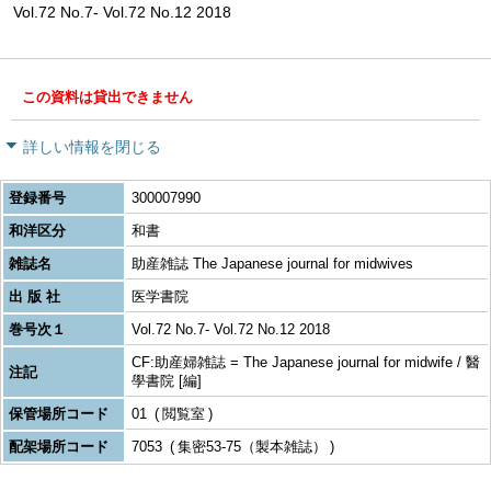
Vol.72 No.7- Vol.72 No.12 2018
この資料は貸出できません
詳しい情報を閉じる
登録番号
300007990
和洋区分
和書
雑誌名
助産雑誌 The Japanese journal for midwives
出 版 社
医学書院
巻号次１
Vol.72 No.7- Vol.72 No.12 2018
CF:助産婦雑誌 = The Japanese journal for midwife / 醫
注記
學書院 [編]
保管場所コード
01
閲覧室
配架場所コード
7053
集密53-75（製本雑誌）