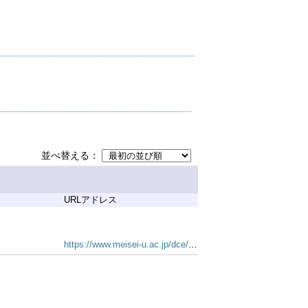
並べ替える
URLアドレス
https://www.meisei-u.ac.jp/dce/grad/kiyo.html