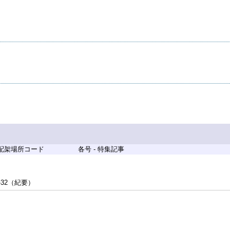
 配架場所コード
各号 - 特集記事
-32（紀要）