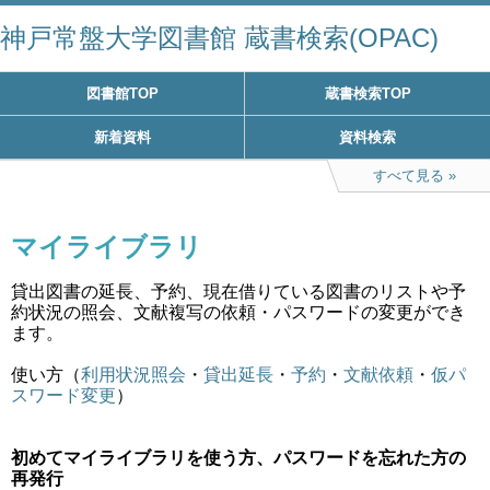
神戸常盤大学図書館 蔵書検索(OPAC)
図書館TOP
蔵書検索TOP
新着資料
資料検索
すべて見る
マイライブラリ
貸出図書の延長、予約、現在借りている図書のリストや予
約状況の照会、文献複写の依頼・パスワードの変更ができ
ます。
使い方（
利用状況照会
・
貸出延長
・
予約
・
文献依頼
・
仮パ
スワード変更
）
初めてマイライブラリを使う方、パスワードを忘れた方の
再発行