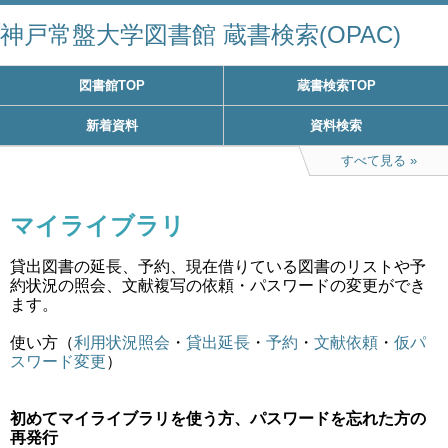
神戸常盤大学図書館 蔵書検索(OPAC)
図書館TOP
蔵書検索TOP
新着資料
資料検索
すべて見る
マイライブラリ
貸出図書の延長、予約、現在借りている図書のリストや予
約状況の照会、文献複写の依頼・パスワードの変更ができ
ます。
使い方（
利用状況照会
・
貸出延長
・
予約
・
文献依頼
・
仮パ
スワード変更
）
初めてマイライブラリを使う方、パスワードを忘れた方の
再発行