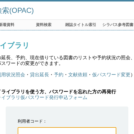
(OPAC)
新着資料
資料検索
雑誌タイトル索引
シラバス参考図書
イブラリ
の延長、予約、現在借りている図書のリストや予約状況の照会
パスワードの変更ができます。
利用状況照会
・
貸出延長
・
予約
・
文献依頼
・
仮パスワード変更
イライブラリを使う方、パスワードを忘れた方の再発行
ライブラリ仮パスワード発行申込フォーム
利用者コード