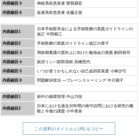
内容細目５
神経系疾患患者 曽我朋宏
内容細目６
血液系疾患患者 佐藤正規
日本手術医学会による手術医療の実践ガイドラインの
内容細目1
改訂 中田精三
内容細目2
手術医療の実践ガイドライン改訂の骨子
内容細目３
周術期看護の質向上に向けた勉強会の実践 駒田裕司
内容細目４
鼠径リンパ節郭清術 高橋照代
内容細目５
いつか使うかもしれない自己血回収装置 小林沙弓
内容細目６
問題解決技法 ―ブレーンストーミング 中川朋子
内容細目1
術中の循環管理 中山力恒
日本における過去10年間の術中訪問における研究の概
内容細目2
観と今後の課題 小中美奈
この資料のタイトルとURLをコピー