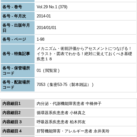
各号 - 巻号
Vol.29 No.1 (379)
各号 - 年月次
2014-01
各号 - 出版年月
2014/01/01
日
各号 - ページ
1-98
メカニズム・術前評価からアセスメントにつなげる！
各号 - 特集記事
イラスト・図表でわかる！絶対に覚えておくべき基礎
疾患１８
各号 - 保管場所
01
閲覧室
コード
各号 - 配架場所
7053
集密53-75（製本雑誌）
コード
内容細目1
内分泌・代謝機能障害患者 中橋伸子
内容細目2
循環器系疾患患者 小林真之
内容細目３
呼吸器系疾患患者 柏木邦友
内容細目４
肝腎機能障害・アレルギー患者 永井美玲