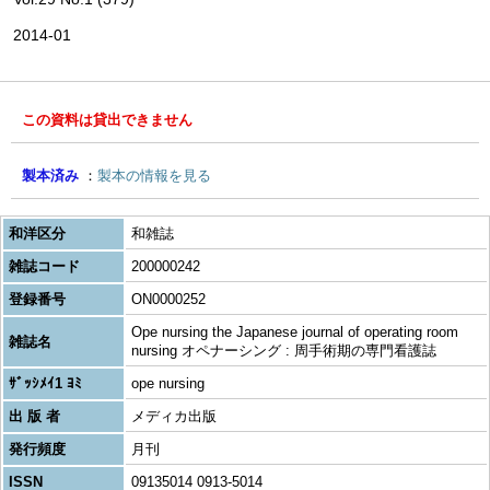
2014-01
この資料は貸出できません
製本済み
製本の情報を見る
和洋区分
和雑誌
雑誌コード
200000242
登録番号
ON0000252
Ope nursing the Japanese journal of operating room
雑誌名
nursing オペナーシング : 周手術期の専門看護誌
ｻﾞｯｼﾒｲ1 ﾖﾐ
ope nursing
出 版 者
メディカ出版
発行頻度
月刊
ISSN
09135014 0913-5014