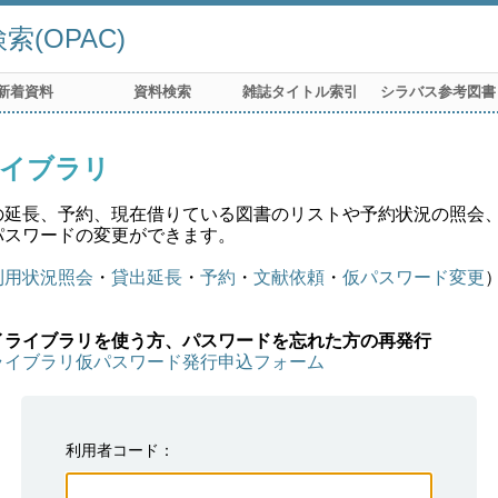
(OPAC)
新着資料
資料検索
雑誌タイトル索引
シラバス参考図書
イブラリ
の延長、予約、現在借りている図書のリストや予約状況の照会
パスワードの変更ができます。
利用状況照会
・
貸出延長
・
予約
・
文献依頼
・
仮パスワード変更
イライブラリを使う方、パスワードを忘れた方の再発行
ライブラリ仮パスワード発行申込フォーム
利用者コード