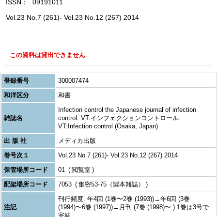
ISSN
09191011
Vol.23 No.7 (261)- Vol.23 No.12 (267) 2014
この資料は貸出できません
登録番号
300007474
和洋区分
和書
Infection control the Japanese journal of infection
雑誌名
control. VT:インフェクションコントロール.
VT:Infection control (Osaka, Japan)
出 版 社
メディカ出版
巻号次１
Vol.23 No.7 (261)- Vol.23 No.12 (267) 2014
保管場所コード
01
閲覧室
配架場所コード
7053
集密53-75（製本雑誌）
刊行頻度: 年4回 (1巻〜2巻 (1993))→年6回 (3巻
注記
(1994)〜6巻 (1997))→月刊 (7巻 (1998)〜 ) 1巻は3号で
完結