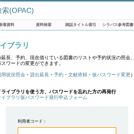
(OPAC)
新着資料
資料検索
雑誌タイトル索引
シラバス参考図書
イブラリ
の延長、予約、現在借りている図書のリストや予約状況の照会
パスワードの変更ができます。
利用状況照会
・
貸出延長
・
予約
・
文献依頼
・
仮パスワード変更
イライブラリを使う方、パスワードを忘れた方の再発行
ライブラリ仮パスワード発行申込フォーム
利用者コード